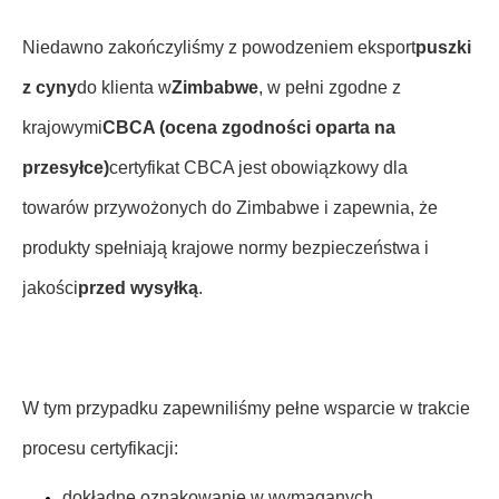
Niedawno zakończyliśmy z powodzeniem eksport
puszki
z cyny
do klienta w
Zimbabwe
, w pełni zgodne z
krajowymi
CBCA (ocena zgodności oparta na
przesyłce)
certyfikat CBCA jest obowiązkowy dla
towarów przywożonych do Zimbabwe i zapewnia, że
produkty spełniają krajowe normy bezpieczeństwa i
jakości
przed wysyłką
.
W tym przypadku zapewniliśmy pełne wsparcie w trakcie
procesu certyfikacji:
dokładne oznakowanie w wymaganych